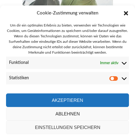
Cookie-Zustimmung verwalten
Um dir ein optimales Erlebnis zu bieten, verwenden wir Technologien wie
Cookies, um Geräteinformationen zu speichern und/oder darauf zuzugreifen.
Wenn du diesen Technologien zustimmst, können wir Daten wie das
Surfverhalten oder eindeutige IDs auf dieser Website verarbeiten. Wenn du
deine Zustimmung nicht erteilst oder zurückziehst, können bestimmte
Merkmale und Funktionen beeinträchtigt werden.
28865 Lilienthal Goebelstraße 51
Funktional
Immer aktiv
info@gaertnerei-lilienthal.de
Statistiken
Statisti
04298 - 8692
AKZEPTIEREN
ABLEHNEN
Facebook-
Instagram
Link
Link
EINSTELLUNGEN SPEICHERN