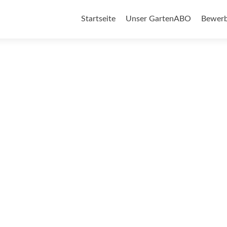
Zum
Inhalt
Startseite
Unser GartenABO
Bewerb
springen