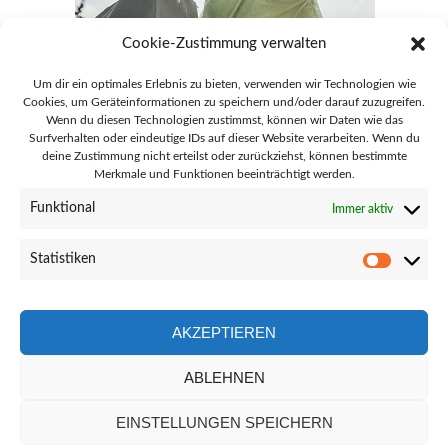
Cookie-Zustimmung verwalten
Um dir ein optimales Erlebnis zu bieten, verwenden wir Technologien wie
Cookies, um Geräteinformationen zu speichern und/oder darauf zuzugreifen.
Wenn du diesen Technologien zustimmst, können wir Daten wie das
Surfverhalten oder eindeutige IDs auf dieser Website verarbeiten. Wenn du
deine Zustimmung nicht erteilst oder zurückziehst, können bestimmte
Merkmale und Funktionen beeinträchtigt werden.
28865 Lilienthal Goebelstraße 51
Funktional
Immer aktiv
info@gaertnerei-lilienthal.de
Statistiken
Statisti
04298 - 8692
AKZEPTIEREN
ABLEHNEN
Facebook-
Instagram
Link
Link
EINSTELLUNGEN SPEICHERN