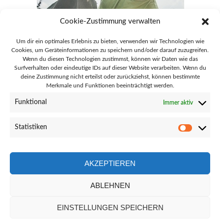
Cookie-Zustimmung verwalten
Um dir ein optimales Erlebnis zu bieten, verwenden wir Technologien wie
Cookies, um Geräteinformationen zu speichern und/oder darauf zuzugreifen.
Wenn du diesen Technologien zustimmst, können wir Daten wie das
Surfverhalten oder eindeutige IDs auf dieser Website verarbeiten. Wenn du
deine Zustimmung nicht erteilst oder zurückziehst, können bestimmte
Merkmale und Funktionen beeinträchtigt werden.
28865 Lilienthal Goebelstraße 51
Funktional
Immer aktiv
info@gaertnerei-lilienthal.de
Statistiken
Statisti
04298 - 8692
AKZEPTIEREN
ABLEHNEN
Facebook-
Instagram
Link
Link
EINSTELLUNGEN SPEICHERN