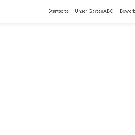
Zum
Inhalt
Startseite
Unser GartenABO
Bewerb
springen