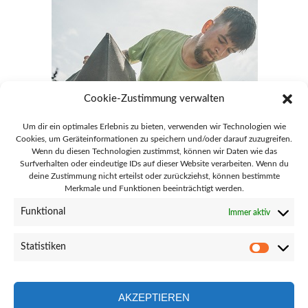
Cookie-Zustimmung verwalten
Um dir ein optimales Erlebnis zu bieten, verwenden wir Technologien wie
Cookies, um Geräteinformationen zu speichern und/oder darauf zuzugreifen.
Wenn du diesen Technologien zustimmst, können wir Daten wie das
Surfverhalten oder eindeutige IDs auf dieser Website verarbeiten. Wenn du
deine Zustimmung nicht erteilst oder zurückziehst, können bestimmte
Merkmale und Funktionen beeinträchtigt werden.
28865 Lilienthal Goebelstraße 51
Funktional
Immer aktiv
info@gaertnerei-lilienthal.de
Statistiken
Statisti
04298 - 8692
AKZEPTIEREN