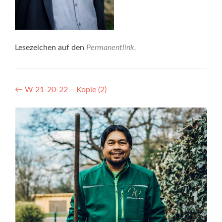
Lesezeichen auf den
Permanentlink
.
Beitragsnavigation
←
W 21-20-22 – Kopie (2)