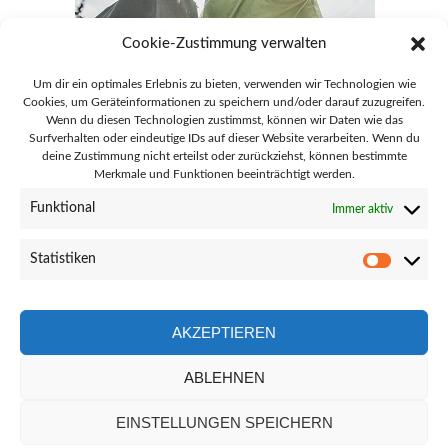
Cookie-Zustimmung verwalten
Um dir ein optimales Erlebnis zu bieten, verwenden wir Technologien wie
Cookies, um Geräteinformationen zu speichern und/oder darauf zuzugreifen.
Wenn du diesen Technologien zustimmst, können wir Daten wie das
Surfverhalten oder eindeutige IDs auf dieser Website verarbeiten. Wenn du
deine Zustimmung nicht erteilst oder zurückziehst, können bestimmte
Merkmale und Funktionen beeinträchtigt werden.
28865 Lilienthal Goebelstraße 51
Funktional
Immer aktiv
info@gaertnerei-lilienthal.de
Statistiken
Statisti
04298 - 8692
AKZEPTIEREN
ABLEHNEN
Facebook-
Instagram
Link
Link
EINSTELLUNGEN SPEICHERN